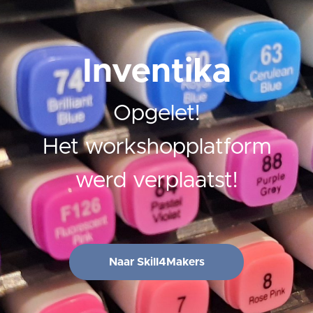
Inventika
Opgelet!
Het workshopplatform
werd verplaatst!
Naar Skill4Makers