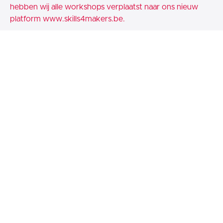
hebben wij alle workshops verplaatst naar ons nieuw
platform
www.skills4makers.be.
Wil je graag je aankopen en workshops laten overzetten
naar het nieuwe platform, dan doen we dit met plezier!
Uiteraard verloopt dit kosteloos. Ontving je nog geen
mailtje om dit te bevestigen, Geef ons gerust een seintje
via info@inventika.be
Ik wens je alvast heel veel plezier!
groetjes
Karolien
© Inventika 2026
Inventika
Terms of Use